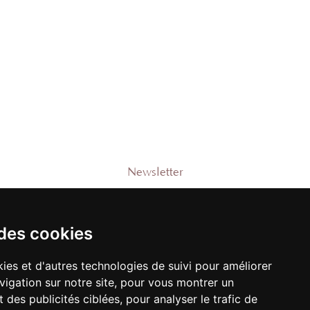
Newsletter
Rejoignez-notre liste pour recevoir des
promotions et nouveautés !
 des cookies
ies et d'autres technologies de suivi pour améliorer
vigation sur notre site, pour vous montrer un
M'ENREGISTRER
 des publicités ciblées, pour analyser le trafic de