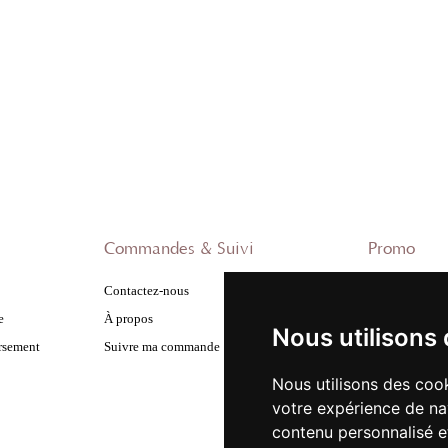
Commandes & Suivi
Promo
Contactez-nous
Nouveautés
e
À propos
Promo Femme
Nous utilisons
ursement
Suivre ma commande
Promo Homme
Promo Enfant
Nous utilisons des cook
votre expérience de na
contenu personnalisé et