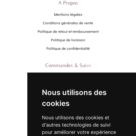
À Propos
Mentions légales
Conditions générales de vente
Politique de retour et remboursement
Politique de livraison
Politique de confidentialité
Commandes & Suivi
Contactez-nous
À propos
Nous utilisons des
Suivre ma commande
cookies
Promo
Nous utilisons des cookies et
Nouveautés
d'autres technologies de suivi
Promo Femme
pour améliorer votre expérience