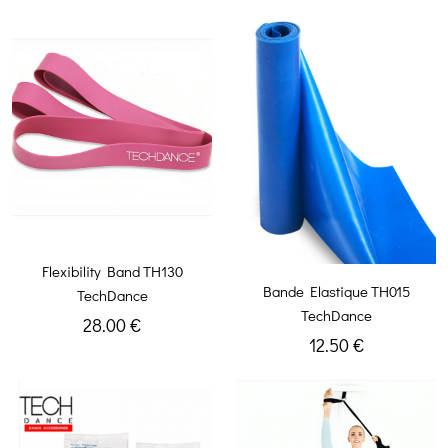
Flexibility Band TH130
Bande Elastique TH015
TechDance
TechDance
28.00 €
12.50 €