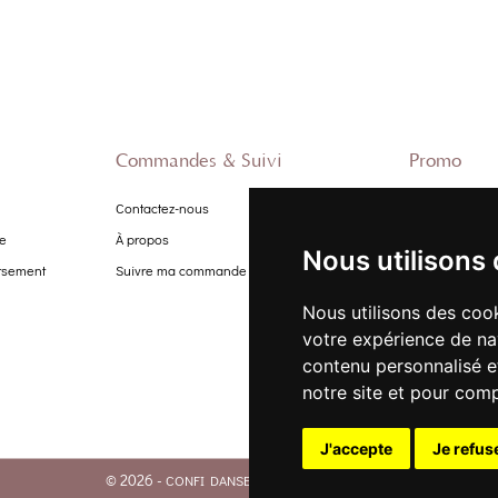
Commandes & Suivi
Promo
Contactez-nous
Nouveautés
te
À propos
Promo Femme
Nous utilisons
ursement
Suivre ma commande
Promo Homm
Promo Enfant
Nous utilisons des cook
votre expérience de na
contenu personnalisé et
notre site et pour com
J'accepte
Je refus
© 2026 -
. Tous droits réservés.
CONFI DANSE