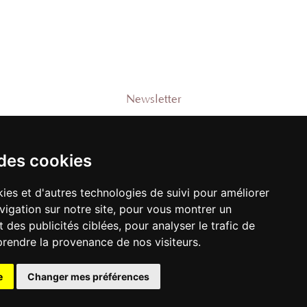
Newsletter
Rejoignez-notre liste pour recevoir des
promotions et nouveautés !
 des cookies
e
ies et d'autres technologies de suivi pour améliorer
vigation sur notre site, pour vous montrer un
M'ENREGISTRER
 des publicités ciblées, pour analyser le trafic de
prendre la provenance de nos visiteurs.
e
Changer mes préférences