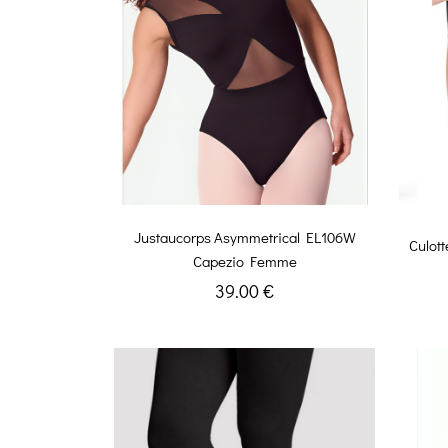
Justaucorps Asymmetrical EL106W
Culott
Capezio Femme
39.00 €