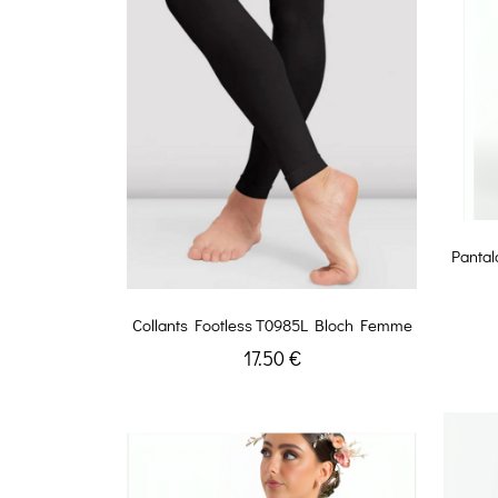
Panta
Collants Footless T0985L Bloch Femme
17.50 €