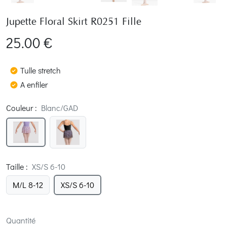
Jupette Floral Skirt R0251 Fille
25.00 €
Tulle stretch
A enfiler
Couleur
:
Blanc/GAD
Taille
:
XS/S 6-10
M/L 8-12
XS/S 6-10
Quantité