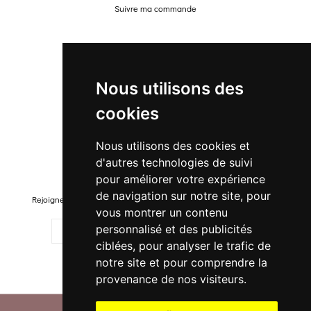
Suivre ma commande
Promo
Nouveautés
Nous utilisons des
Promo Femme
cookies
Promo Homme
Promo Enfant
Nous utilisons des cookies et
d'autres technologies de suivi
Newsletter
pour améliorer votre expérience
de navigation sur notre site, pour
Rejoignez-notre liste pour recevoir des promotions et nouveautés !
vous montrer un contenu
personnalisé et des publicités
ciblées, pour analyser le trafic de
notre site et pour comprendre la
M'ENREGISTRER
provenance de nos visiteurs.
© 2026 -
. Tous droits réservés.
CONFI DANSE