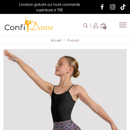
Livraison gratuite sur toute commande
supérieure à 70€
0
Accueil
Produits