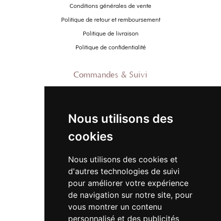
Conditions générales de vente
Politique de retour et remboursement
Politique de livraison
Politique de confidentialité
Commandes & Suivi
Contactez-nous
À propos
Nous utilisons des
Suivre ma commande
cookies
Promo
Nous utilisons des cookies et
Nouveautés
d'autres technologies de suivi
Promo Femme
pour améliorer votre expérience
de navigation sur notre site, pour
Promo Homme
vous montrer un contenu
Promo Enfant
personnalisé et des publicités