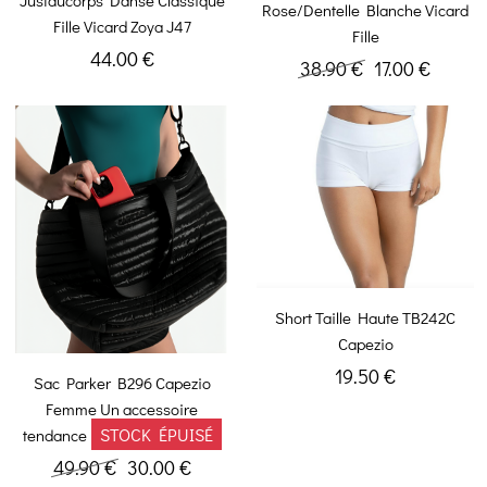
Rose/Dentelle Blanche Vicard
Fille Vicard Zoya J47
Fille
44.00 €
38.90 €
17.00 €
Short Taille Haute TB242C
Capezio
19.50 €
Sac Parker B296 Capezio
Femme Un accessoire
STOCK ÉPUISÉ
tendance
49.90 €
30.00 €