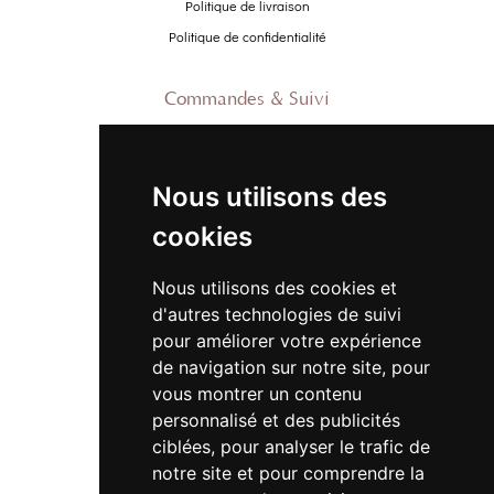
Politique de livraison
Politique de confidentialité
Commandes & Suivi
Contactez-nous
À propos
Nous utilisons des
Suivre ma commande
cookies
Promo
Nous utilisons des cookies et
Nouveautés
d'autres technologies de suivi
Promo Femme
pour améliorer votre expérience
de navigation sur notre site, pour
Promo Homme
vous montrer un contenu
Promo Enfant
personnalisé et des publicités
ciblées, pour analyser le trafic de
Newsletter
notre site et pour comprendre la