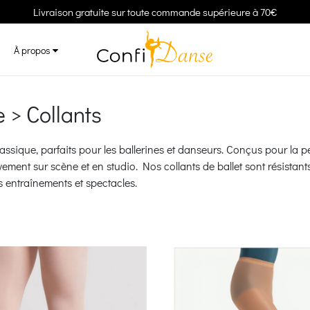
Livraison gratuite sur toute commande supérieure à 70€
À propos
e > Collants
ssique, parfaits pour les ballerines et danseurs. Conçus pour la per
ement sur scène et en studio. Nos collants de ballet sont résistants
s entraînements et spectacles.