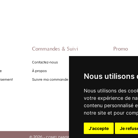
Commandes & Suivi
Promo
Contactez-nous
Nouveautés
te
À propos
Promo Femme
Nous utilisons
ursement
Suivre ma commande
Promo Homm
Promo Enfant
Nous utilisons des cook
votre expérience de na
contenu personnalisé et
notre site et pour com
J'accepte
Je refus
© 2026 -
. Tous droits réservés.
CONFI DANSE