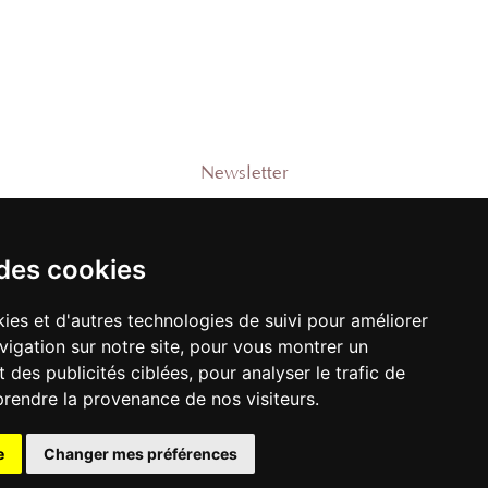
Newsletter
Rejoignez-notre liste pour recevoir des
promotions et nouveautés !
 des cookies
e
ies et d'autres technologies de suivi pour améliorer
vigation sur notre site, pour vous montrer un
M'ENREGISTRER
 des publicités ciblées, pour analyser le trafic de
prendre la provenance de nos visiteurs.
e
Changer mes préférences