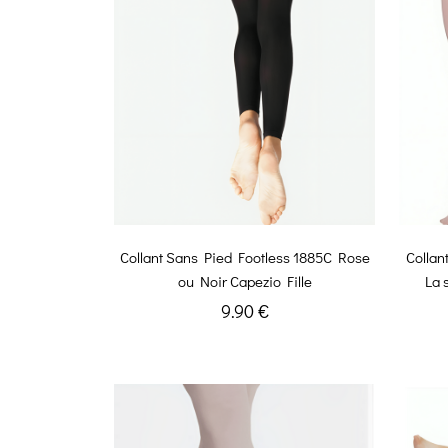
Collant Sans Pied Footless 1885C Rose
Collan
ou Noir Capezio Fille
La 
9.90 €