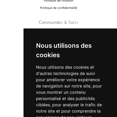
Politique de livraison
Politique de confidentialité
Commandes & Suivi
Contactez-nous
À propos
Nous utilisons des
Suivre ma commande
cookies
Promo
Nous utilisons des cookies et
Nouveautés
d'autres technologies de suivi
Promo Femme
pour améliorer votre expérience
de navigation sur notre site, pour
Promo Homme
vous montrer un contenu
Promo Enfant
personnalisé et des publicités
ciblées, pour analyser le trafic de
Newsletter
notre site et pour comprendre la