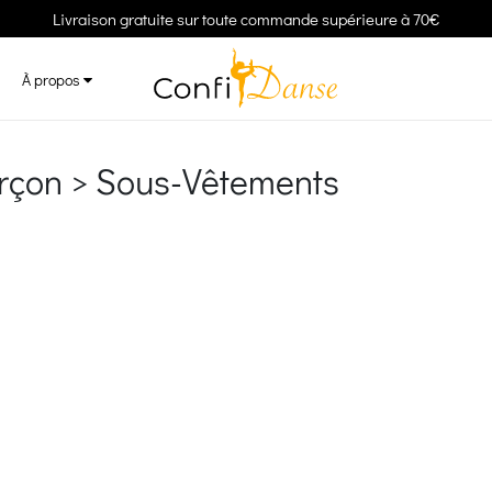
Livraison gratuite sur toute commande supérieure à 70€
À propos
arçon > Sous-Vêtements