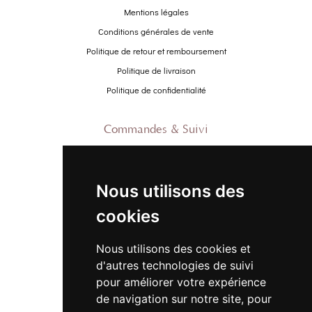
Mentions légales
Conditions générales de vente
Politique de retour et remboursement
Politique de livraison
Politique de confidentialité
Commandes & Suivi
Contactez-nous
À propos
Nous utilisons des
Suivre ma commande
cookies
Promo
Nous utilisons des cookies et
Nouveautés
d'autres technologies de suivi
Promo Femme
pour améliorer votre expérience
de navigation sur notre site, pour
Promo Homme