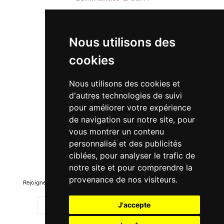
Contactez-nous
À propos
Nous utilisons des
Suivre ma commande
cookies
Promo
Nous utilisons des cookies et
Nouveautés
d'autres technologies de suivi
Promo Femme
pour améliorer votre expérience
de navigation sur notre site, pour
Promo Homme
vous montrer un contenu
Promo Enfant
personnalisé et des publicités
ciblées, pour analyser le trafic de
Newsletter
notre site et pour comprendre la
provenance de nos visiteurs.
Rejoignez-notre liste pour recevoir des promotions et nouveautés !
J'accepte