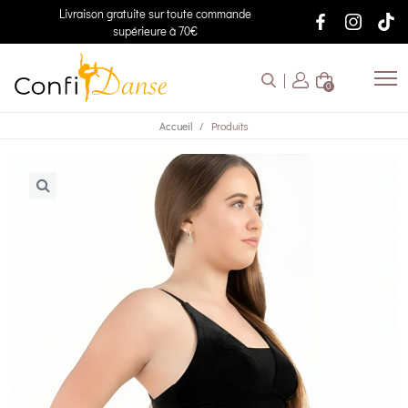
Livraison gratuite sur toute commande
supérieure à 70€
0
Accueil
Produits