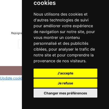
cookies
Promo Homme
Promo Enfant
Nous utilisons des cookies et
d'autres technologies de suivi
Newsletter
pour améliorer votre expérience
de navigation sur notre site, pour
Rejoignez-notre liste pour recevoir des promotions et nouveautés !
vous montrer un contenu
personnalisé et des publicités
ciblées, pour analyser le trafic de
notre site et pour comprendre la
M'ENREGISTRER
provenance de nos visiteurs.
© 2026 -
. Tous droits réservés.
CONFI DANSE
J'accepte
Update cookies preferences
Je refuse
Changer mes préférences