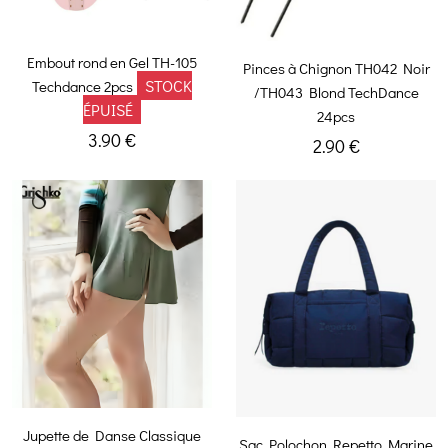
Embout rond en Gel TH-105
Pinces à Chignon TH042 Noir
STOCK
Techdance 2pcs
/TH043 Blond TechDance
ÉPUISÉ
24pcs
3.90 €
2.90 €
Jupette de Danse Classique
Sac Polochon Repetto Marine