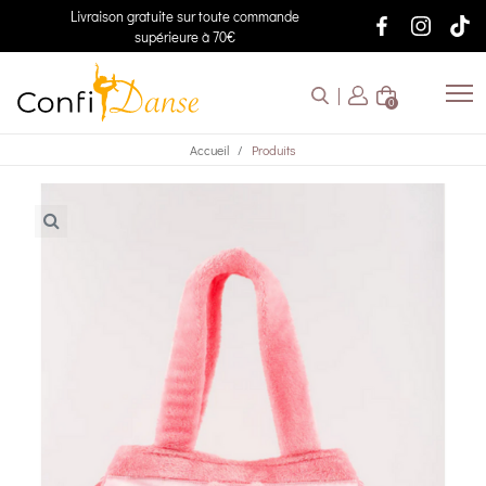
Livraison gratuite sur toute commande
supérieure à 70€
0
Accueil
Produits