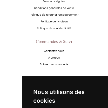
Mentions légales
Conditions générales de vente
Politique de retour et remboursement
Politique de livraison
Politique de confidentialité
Commandes & Suivi
Contactez-nous
À propos
Suivre ma commande
Promo
Nouveautés
Nous utilisons des
Promo Femme
cookies
Promo Homme
Promo Enfant