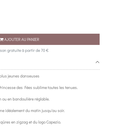
AJOUTER AU PANIER
ison gratuite à partir de 70 €
 plus jeunes danseuses
Princesse des Fées sublime toutes les tenues.
ain ou en bandoulière réglable.
agne idéalement du matin jusqu'au soir.
piqûres en zigzag et du logo Capezio.