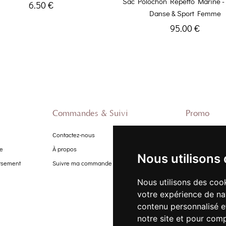
Sac Polochon Repetto Marine -
6.50 €
Danse & Sport Femme
95.00 €
Commandes & Suivi
Promo
Contactez-nous
Nouveautés
te
À propos
Promo Femme
Nous utilisons
ursement
Suivre ma commande
Promo Homm
Promo Enfant
Nous utilisons des cook
votre expérience de na
contenu personnalisé et
notre site et pour com