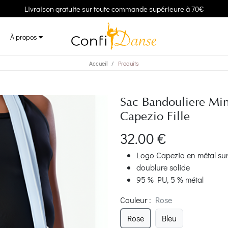
Livraison gratuite sur toute commande supérieure à 70€
À propos
Accueil
Produits
Sac Bandouliere Min
Capezio Fille
32.00 €
Logo Capezio en métal sur
doublure solide
95 % PU, 5 % métal
Couleur
:
Rose
Rose
Bleu