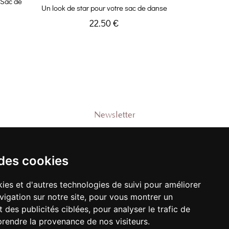
 Sac de
Un look de star pour votre sac de danse
22.50 €
Newsletter
Rejoignez-notre liste pour recevoir des
promotions et nouveautés !
 des cookies
e
ies et d'autres technologies de suivi pour améliorer
vigation sur notre site, pour vous montrer un
M'ENREGISTRER
 des publicités ciblées, pour analyser le trafic de
prendre la provenance de nos visiteurs.