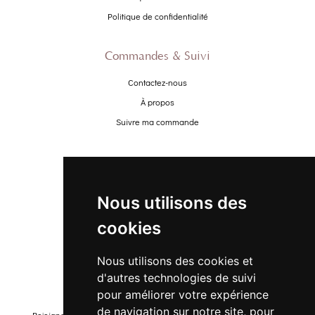
Politique de confidentialité
Commandes & Suivi
Contactez-nous
À propos
Suivre ma commande
Promo
Nouveautés
Nous utilisons des
Promo Femme
cookies
Promo Homme
Promo Enfant
Nous utilisons des cookies et
d'autres technologies de suivi
Newsletter
pour améliorer votre expérience
de navigation sur notre site, pour
Rejoignez-notre liste pour recevoir des promotions et nouveautés !