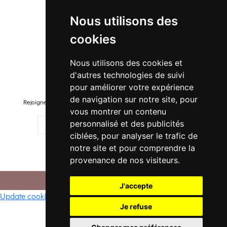
Nouveautés
Nous utilisons des
Promo Femme
cookies
Promo Homme
Promo Enfant
Nous utilisons des cookies et
d'autres technologies de suivi
Newsletter
pour améliorer votre expérience
de navigation sur notre site, pour
Rejoignez-notre liste pour recevoir des promotions et nouveautés !
vous montrer un contenu
personnalisé et des publicités
ciblées, pour analyser le trafic de
notre site et pour comprendre la
M'ENREGISTRER
provenance de nos visiteurs.
© 2026 -
. Tous droits réservés.
CONFI DANSE
J'accepte
Update cookies preferences
Je refuse