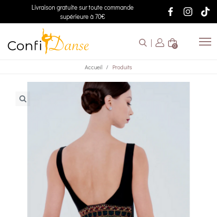
Livraison gratuite sur toute commande
supérieure à 70€
0
Accueil
Produits