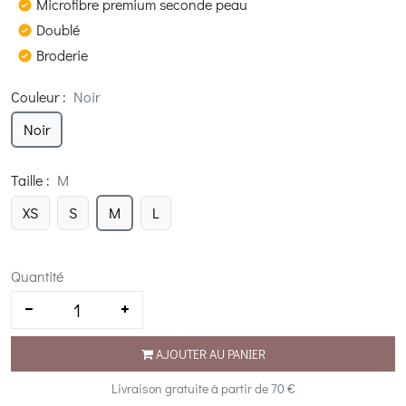
Microfibre premium seconde peau
Doublé
Broderie
Couleur
:
Noir
Noir
Taille
:
M
XS
S
M
L
Quantité
AJOUTER AU PANIER
Livraison gratuite à partir de 70 €