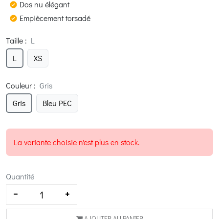
Dos nu élégant
Empiècement torsadé
Taille
:
L
L
XS
Couleur
:
Gris
Gris
Bleu PEC
La variante choisie n'est plus en stock.
Quantité
AJOUTER AU PANIER