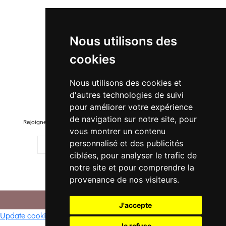
Promo
Nouveautés
Nous utilisons des
Promo Femme
cookies
Promo Homme
Promo Enfant
Nous utilisons des cookies et
d'autres technologies de suivi
Newsletter
pour améliorer votre expérience
de navigation sur notre site, pour
Rejoignez-notre liste pour recevoir des promotions et nouveautés !
vous montrer un contenu
personnalisé et des publicités
ciblées, pour analyser le trafic de
notre site et pour comprendre la
M'ENREGISTRER
provenance de nos visiteurs.
© 2026 -
. Tous droits réservés.
CONFI DANSE
J'accepte
Update cookies preferences
Je refuse