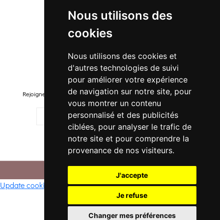
Nouveautés
Nous utilisons des
Promo Femme
cookies
Promo Homme
Promo Enfant
Nous utilisons des cookies et
d'autres technologies de suivi
Newsletter
pour améliorer votre expérience
de navigation sur notre site, pour
Rejoignez-notre liste pour recevoir des promotions et nouveautés !
vous montrer un contenu
personnalisé et des publicités
ciblées, pour analyser le trafic de
notre site et pour comprendre la
M'ENREGISTRER
provenance de nos visiteurs.
© 2026 -
. Tous droits réservés.
CONFI DANSE
J'accepte
Update cookies preferences
Je refuse
Changer mes préférences